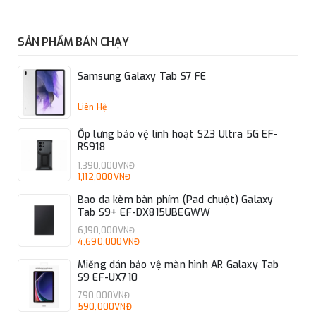
SẢN PHẨM BÁN CHẠY
Samsung Galaxy Tab S7 FE
Liên Hệ
Ốp lưng bảo vệ linh hoạt S23 Ultra 5G EF-
RS918
1,390,000VNĐ
1,112,000VNĐ
Bao da kèm bàn phím (Pad chuột) Galaxy
Tab S9+ EF-DX815UBEGWW
6,190,000VNĐ
4,690,000VNĐ
Miếng dán bảo vệ màn hình AR Galaxy Tab
S9 EF-UX710
790,000VNĐ
590,000VNĐ