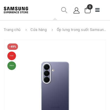
0
Trang chủ
Cửa hàng
Ốp lưng trong suốt Samsung S26 I S26+
-49%
Hot
New