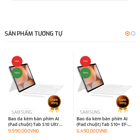
SẢN PHẨM TƯƠNG TỰ
Hot
Hot
New
New
SAMSUNG
SAMSUNG
Bao da kèm bàn phím AI
Bao da kèm bàn phím AI
(Pad chuột) Tab S10 Ultra
(Pad chuột) Tab S10+ EF-
EF-DX925UBEGWW
DX825UWEGWW
9,990,000VNĐ
6,490,000VNĐ