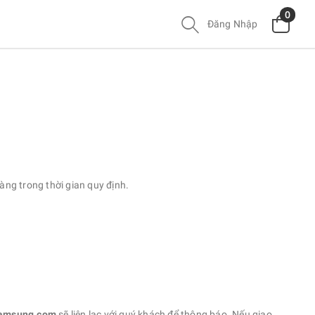
0
Đăng Nhập
àng trong thời gian quy định.
amsung.com
sẽ liên lạc với quý khách để thông báo. Nếu giao