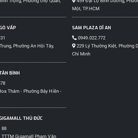
Bình Trọng, Phường chợ Quán,
459 Đại Lộ Bình Dương, Phườ
Một, TP.HCM
GÒ VẤP
SAM PLAZA DĨ AN
331
0949.022.772
Trung, Phường An Hội Tây,
229 Lý Thường Kiệt, Phường D
Chí Minh
TÂN BÌNH
578
oa Thám - Phường Bảy Hiền -
GIGAMALL THỦ ĐỨC
 88
1 TTTM Gigamall Phạm Văn