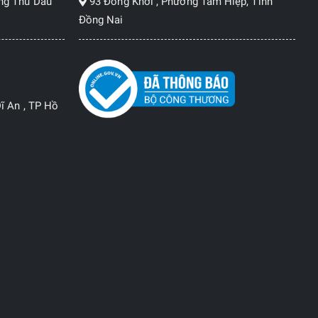
ng Thủ Dầu
93 Đồng Khởi , Phường Tam Hiệp, Tỉnh
Đồng Nai
ĩ An , TP Hồ