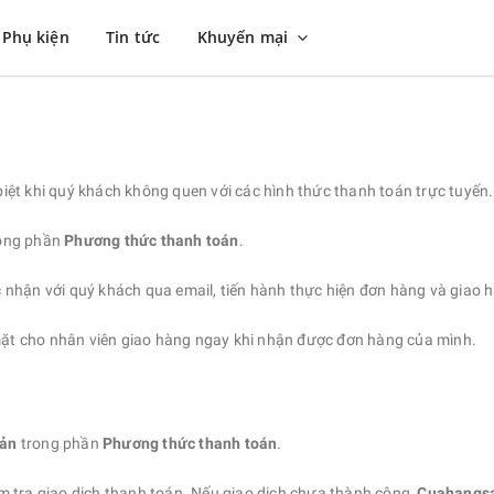
Phụ kiện
Tin tức
Khuyến mại
iệt khi quý khách không quen với các hình thức thanh toán trực tuyến.
ong phần
Phương thức thanh toán
.
c nhận với quý khách qua email, tiến hành thực hiện đơn hàng và giao h
ặt cho nhân viên giao hàng ngay khi nhận được đơn hàng của mình.
oản
trong phần
Phương thức thanh toán
.
m tra giao dịch thanh toán. Nếu giao dịch chưa thành công,
Cuahangs