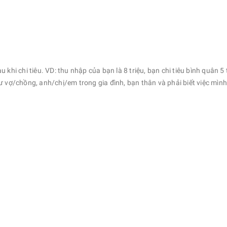
hi chi tiêu. VD: thu nhập của bạn là 8 triệu, bạn chi tiêu bình quân 5 
ư vợ/chồng, anh/chị/em trong gia đình, bạn thân và phải biết việc mìn