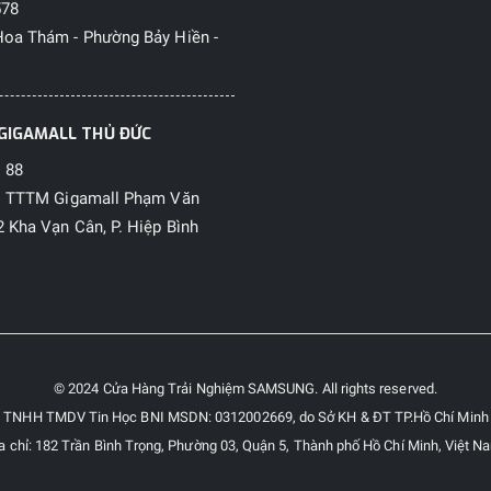
578
oa Thám - Phường Bảy Hiền -
GIGAMALL THỦ ĐỨC
 88
1 TTTM Gigamall Phạm Văn
 Kha Vạn Cân, P. Hiệp Bình
© 2024 Cửa Hàng Trải Nghiệm SAMSUNG. All rights reserved.
y TNHH TMDV Tin Học BNI MSDN: 0312002669, do Sở KH & ĐT TP.Hồ Chí Minh
a chỉ: 182 Trần Bình Trọng, Phường 03, Quận 5, Thành phố Hồ Chí Minh, Việt N