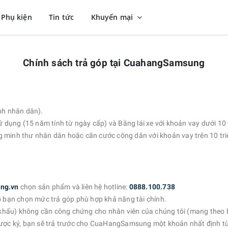
Phụ kiện
Tin tức
Khuyến mại
Chính sách trả góp tại CuahangSamsung
nh nhân dân).
ụng (15 năm tính từ ngày cấp) và Bằng lái xe với khoản vay dưới 10 
 minh thư nhân dân hoặc căn cước công dân với khoản vay trên 10 tri
ng.vn
chọn sản phẩm và liên hệ hotline:
0888.100.738
p bạn chọn mức trả góp phù hợp khả năng tài chính.
hẩu) không cần công chứng cho nhân viên của chúng tôi (mang theo bả
được ký, bạn sẽ trả trước cho CuaHangSamsung một khoản nhất định tùy