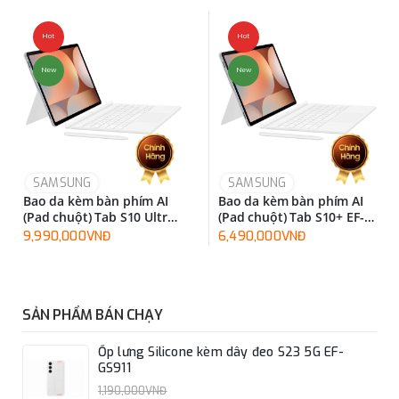
Hot
Hot
New
New
SAMSUNG
SAMSUNG
Bao da kèm bàn phím AI
Bao da kèm bàn phím AI
(Pad chuột) Tab S10 Ultra
(Pad chuột) Tab S10+ EF-
EF-DX925UBEGWW
DX825UWEGWW
9,990,000VNĐ
6,490,000VNĐ
SẢN PHẨM BÁN CHẠY
Ốp lưng Silicone kèm dây đeo S23 5G EF-
GS911
1,190,000VNĐ