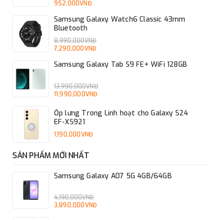
952,000VNĐ
Samsung Galaxy Watch6 Classic 43mm
Bluetooth
8,990,000VNĐ
7,290,000VNĐ
Samsung Galaxy Tab S9 FE+ WiFi 128GB
13,990,000VNĐ
11,990,000VNĐ
Ốp lưng Trong Linh hoạt cho Galaxy S24
EF-XS921
1,190,000VNĐ
SẢN PHẨM MỚI NHẤT
Samsung Galaxy A07 5G 4GB/64GB
4,190,000VNĐ
3,890,000VNĐ