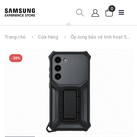
0
Trang chủ
Cửa hàng
Ốp lưng bảo vệ linh hoạt S23 5G EF-RS911
-20%