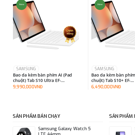
New
New
SAMSUNG
SAMSUNG
Bao da kèm bàn phím AI (Pad
Bao da kèm bàn phím
chuột) Tab S10 Ultra EF-
chuột) Tab S10+ EF-
DX925UBEGWW
DX825UWEGWW
9,990,000VNĐ
6,490,000VNĐ
SẢN PHẨM BÁN CHẠY
SẢN PHẨM 
Samsung Galaxy Watch 5
LTE 44mm