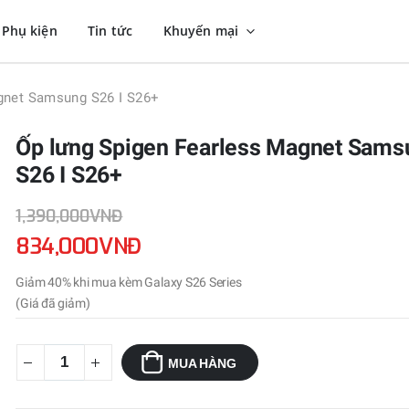
Phụ kiện
Tin tức
Khuyến mại
gnet Samsung S26 I S26+
Ốp lưng Spigen Fearless Magnet Sams
S26 I S26+
1,390,000VNĐ
834,000VNĐ
Giảm 40% khi mua kèm Galaxy S26 Series
(Giá đã giảm)
MUA HÀNG