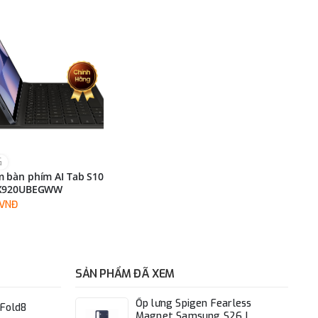
G
 bàn phím AI Tab S10
DX920UBEGWW
0VNĐ
SẢN PHẨM ĐÃ XEM
Ốp lưng Spigen Fearless
Fold8
Magnet Samsung S26 I