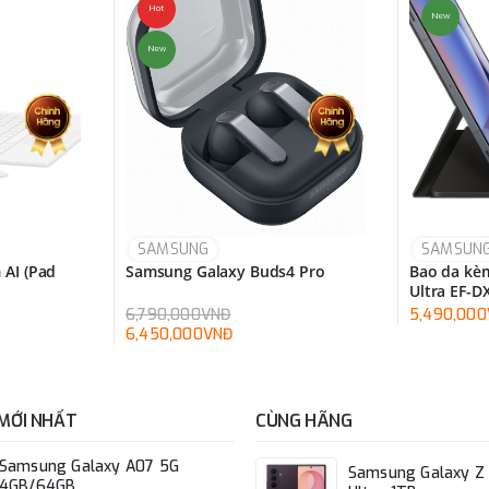
Hot
New
New
SAMSUNG
SAMSUN
 AI (Pad
Samsung Galaxy Buds4 Pro
Bao da kèm
Ultra EF-
6,790,000VNĐ
5,490,00
6,450,000VNĐ
MỚI NHẤT
CÙNG HÃNG
Samsung Galaxy A07 5G
Samsung Galaxy Z 
4GB/64GB