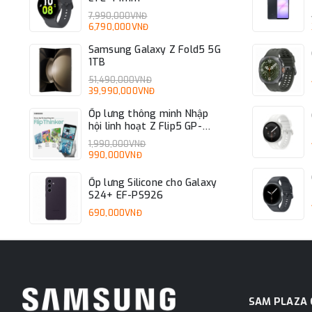
7,990,000VNĐ
6,790,000VNĐ
Samsung Galaxy Z Fold5 5G
1TB
51,490,000VNĐ
39,990,000VNĐ
Ốp lưng thông minh Nhập
hội linh hoạt Z Flip5 GP-
FPF731HICAW
1,990,000VNĐ
990,000VNĐ
Ốp lưng Silicone cho Galaxy
S24+ EF-PS926
690,000VNĐ
SAM PLAZA 