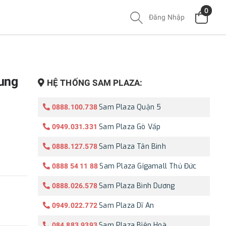
0
Đăng Nhập
ung
HỆ THỐNG SAM PLAZA:
Sam Plaza Quận 5
0888.100.738
Sam Plaza Gò Vấp
0949.031.331
Sam Plaza Tân Bình
0888.127.578
Sam Plaza Gigamall Thủ Đức
0888 54 11 88
Sam Plaza Bình Dương
0888.026.578
Sam Plaza Dĩ An
0949.022.772
Sam Plaza Biên Hoà
084.883.9393