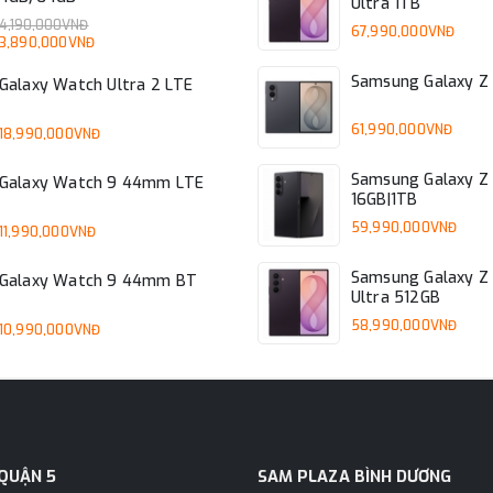
Ultra 1TB
4,190,000VNĐ
67,990,000VNĐ
3,890,000VNĐ
Samsung Galaxy Z 
Galaxy Watch Ultra 2 LTE
61,990,000VNĐ
18,990,000VNĐ
Samsung Galaxy Z 
Galaxy Watch 9 44mm LTE
16GB|1TB
59,990,000VNĐ
11,990,000VNĐ
Samsung Galaxy Z 
Galaxy Watch 9 44mm BT
Ultra 512GB
58,990,000VNĐ
10,990,000VNĐ
QUẬN 5
SAM PLAZA BÌNH DƯƠNG