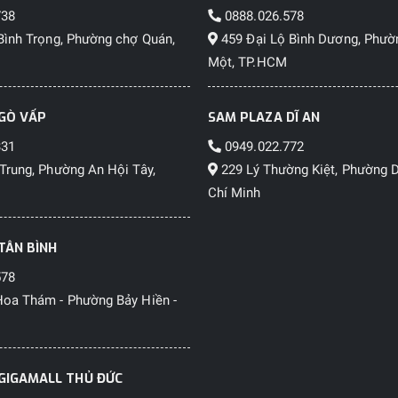
738
0888.026.578
Bình Trọng, Phường chợ Quán,
459 Đại Lộ Bình Dương, Phườ
Một, TP.HCM
GÒ VẤP
SAM PLAZA DĨ AN
331
0949.022.772
Trung, Phường An Hội Tây,
229 Lý Thường Kiệt, Phường D
Chí Minh
TÂN BÌNH
578
oa Thám - Phường Bảy Hiền -
GIGAMALL THỦ ĐỨC