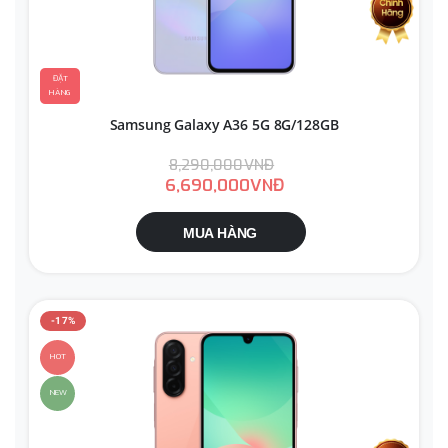
ĐẶT
HÀNG
Samsung Galaxy A36 5G 8G/128GB
8,290,000VNĐ
6,690,000VNĐ
MUA HÀNG
-17%
HOT
NEW