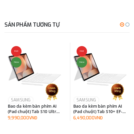
SẢN PHẨM TƯƠNG TỰ
Hot
Hot
New
New
SAMSUNG
SAMSUNG
Bao da kèm bàn phím AI
Bao da kèm bàn phím AI
(Pad chuột) Tab S10 Ultra
(Pad chuột) Tab S10+ EF-
EF-DX925UBEGWW
DX825UWEGWW
9,990,000VNĐ
6,490,000VNĐ