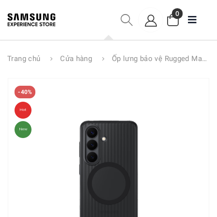
0
Trang chủ
Cửa hàng
Ốp lưng bảo vệ Rugged Magnet Samsung S26 Ultra
-40%
Hot
New