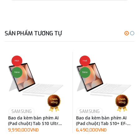
SẢN PHẨM TƯƠNG TỰ
Hot
Hot
New
New
SAMSUNG
SAMSUNG
Bao da kèm bàn phím AI
Bao da kèm bàn phím AI
(Pad chuột) Tab S10 Ultra
(Pad chuột) Tab S10+ EF-
EF-DX925UBEGWW
DX825UWEGWW
9,990,000VNĐ
6,490,000VNĐ