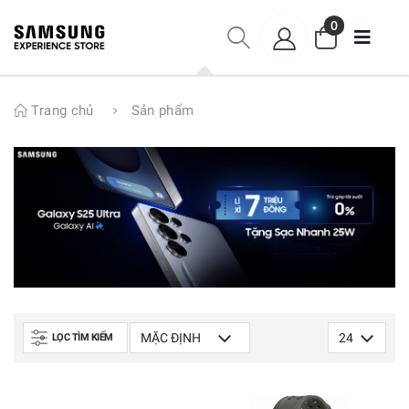
0
Trang chủ
Sản phẩm
LỌC TÌM KIẾM