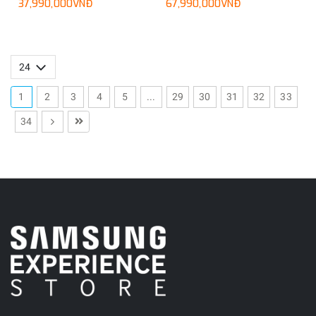
37,990,000VNĐ
67,990,000VNĐ
1
2
3
4
5
...
29
30
31
32
33
34