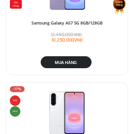
Đặt
Hàng
Samsung Galaxy A57 5G 8GB/128GB
12,490,000VNĐ
10,290,000VNĐ
MUA HÀNG
-17%
Hot
New