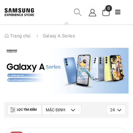
0
Trang chủ
Galaxy A Series
LỌC TÌM KIẾM