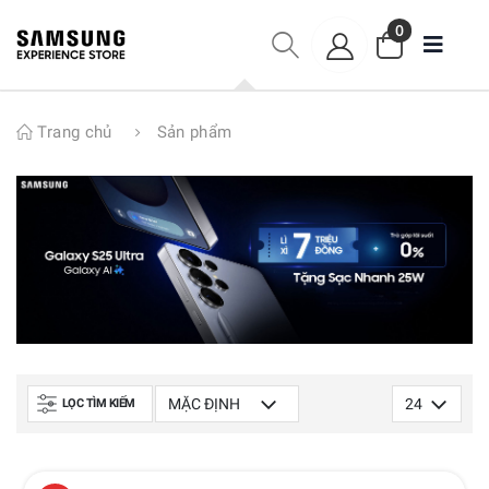
0
Trang chủ
Sản phẩm
LỌC TÌM KIẾM