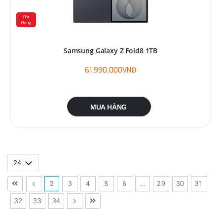
Đặt
Hàng
Samsung Galaxy Z Fold8 1TB
61,990,000VNĐ
MUA HÀNG
2
3
4
5
6
...
29
30
31
32
33
34