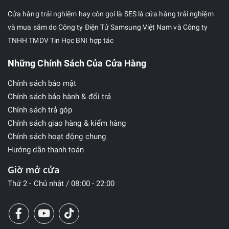
đầy pin.
Cửa hàng trải nghiệm hay còn gọi là SES là cửa hàng trải nghiệm
và mua sắm do Công ty Điện Tử Samsung Việt Nam và Công ty
Nhìn chung, Galaxy Tab A9 hội tụ đầy đủ các yếu tố của một
TNHH TMDV Tin Học BNI hợp tác
chiếc tablet hoàn hảo như thiết kế bắt mắt, màn hình rộng
lớn cùng hiệu năng mượt mà, giúp đáp ứng xuất sắc mọi nhu
Những Chính Sách Của Cửa Hàng
cầu sử dụng hàng ngày của bạn, khiến mọi trải nghiệm trở
Chính sách bảo mật
nên thú vị hơn bao giờ hết.
Chính sách bảo hành & đổi trả
Chính sách trả góp
Chính sách giao hàng & kiểm hàng
Chính sách hoạt động chung
Hướng dẫn thanh toán
Giờ mở cửa
Thứ 2 - Chủ nhật / 08:00 - 22:00