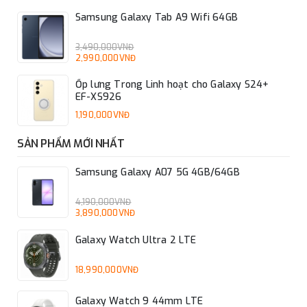
Samsung Galaxy Tab A9 Wifi 64GB
Hiệu năng mạnh mẽ, xử lý tác vụ cơ bản mượt mà
3,490,000VNĐ
2,990,000VNĐ
Cung cấp sức mạnh cho Galaxy Tab A9 là con chip Helio G99
Ốp lưng Trong Linh hoạt cho Galaxy S24+
cho hiệu năng mạnh mẽ, đáp ứng tốt các tác vụ cơ bản hàng
EF-XS926
ngày của người dùng một cách mượt mà từ lướt web, xem
1,190,000VNĐ
video đến chơi game giải trí, cho cảm giác như đang sử dụng
một chiếc laptop thực sự.
SẢN PHẨM MỚI NHẤT
Samsung Galaxy A07 5G 4GB/64GB
4,190,000VNĐ
3,890,000VNĐ
Galaxy Watch Ultra 2 LTE
18,990,000VNĐ
Galaxy Watch 9 44mm LTE