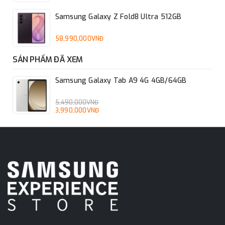
mà vẫn đảm bảo thiết bị hoạt động mượt mà, liên tục.
Samsung Galaxy Z Fold8 Ultra 512GB
58,990,000VNĐ
SẢN PHẨM ĐÃ XEM
Samsung Galaxy Tab A9 4G 4GB/64GB
5,490,000VNĐ
3,990,000VNĐ
Đồng hành bên bạn cả ngày dài với viên pin 5100 mAh
Bên cạnh đó, máy còn hỗ trợ sạc 15W, mức công suất này
hơi thấp nên người dùng có thể phải chờ đợi hơi lâu để nạp