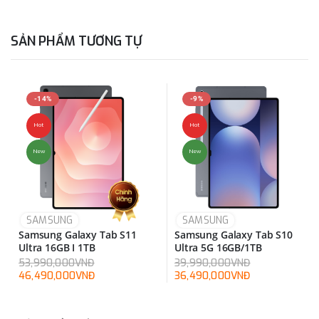
SẢN PHẨM TƯƠNG TỰ
-14%
-9%
Hot
Hot
New
New
SAMSUNG
SAMSUNG
Samsung Galaxy Tab S11
Samsung Galaxy Tab S10
Ultra 16GB I 1TB
Ultra 5G 16GB/1TB
53,990,000VNĐ
39,990,000VNĐ
46,490,000VNĐ
36,490,000VNĐ