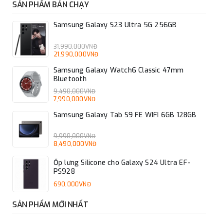
SẢN PHẨM BÁN CHẠY
Samsung Galaxy S23 Ultra 5G 256GB
31,990,000VNĐ
21,990,000VNĐ
Samsung Galaxy Watch6 Classic 47mm
Bluetooth
9,490,000VNĐ
7,990,000VNĐ
Samsung Galaxy Tab S9 FE WIFI 6GB 128GB
9,990,000VNĐ
8,490,000VNĐ
Ốp lưng Silicone cho Galaxy S24 Ultra EF-
PS928
690,000VNĐ
SẢN PHẨM MỚI NHẤT