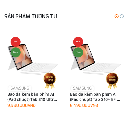
SẢN PHẨM TƯƠNG TỰ
Hot
Hot
New
New
SAMSUNG
SAMSUNG
Bao da kèm bàn phím AI
Bao da kèm bàn phím AI
(Pad chuột) Tab S10 Ultra
(Pad chuột) Tab S10+ EF-
EF-DX925UBEGWW
DX825UWEGWW
9,990,000VNĐ
6,490,000VNĐ