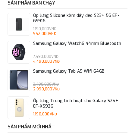
SẢN PHẨM BÁN CHẠY
Ốp lưng Silicone kèm dây đeo S23+ 5G EF-
GS916
1,190,000VNĐ
952,000VNĐ
Samsung Galaxy Watch6 44mm Bluetooth
7,490,000VNĐ
4,490,000VNĐ
Samsung Galaxy Tab A9 Wifi 64GB
3,490,000VNĐ
2,990,000VNĐ
Ốp lưng Trong Linh hoạt cho Galaxy S24+
EF-XS926
1,190,000VNĐ
SẢN PHẨM MỚI NHẤT