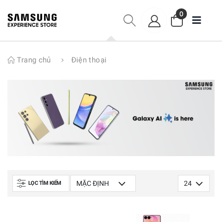
0
Trang chủ
Điện thoại
LỌC TÌM KIẾM