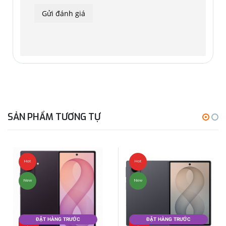
tác hàng ngày trở nên dễ dàng hơn. Chỉ cần ra lệnh bằng
giọng nói, thiết bị sẽ tự động tìm một bức ảnh cụ thể trong
Bộ sưu tập hoặc điều chỉnh kích thước phông chữ trong Cài
đặt.
SẢN PHẨM TƯƠNG TỰ
Hot
Hot
New
New
ĐẶT HÀNG TRƯỚC
ĐẶT HÀNG TRƯỚC
Đặt
Đặt