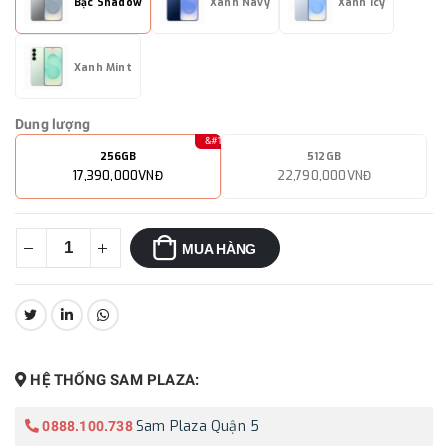
Bạc Shadow
Xanh Navy
Xanh Icy
Xanh Mint
Dung lượng
256GB
512GB
17,390,000VNĐ
22,790,000VNĐ
MUA HÀNG
CHIA SẺ:
HỆ THỐNG SAM PLAZA:
Sam Plaza Quận 5
0888.100.738