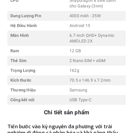
CPU
Snapdragon 8 Elite dành
cho Galaxy (3nm)
Dung Lượng Pin
4000 mAh - 25W
Hệ Điều Hành
Android 15
Màn Hình
6.7-inch QHD+ Dynamic
AMOLED 2X
Ram
12 GB
Thẻ Sim
2 Nano-SIM + eSIM
Trọng Lượng
162g
Kích thước
70.5 x 146.9 x 7.2mm
Thương Hiệu
Samsung
Cổng kết nối
USB Type-C
Chi tiết sản phẩm
Tiến bước vào kỷ nguyên đa phương với trải
nghiệm di động cá nhân hóa và khả năng thấu