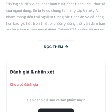
“Những cải tiến vĩ đại nhất luôn xuất phát từ nhu cầu thực tế
của người dùng. Đó là lý do chúng tôi nâng cấp Galaxy AI
nhằm mang đến trải nghiệm tương tác tự nhiên và dễ dàng
hơn bao giờ hết trên thiết bị di động, đồng thời vẫn đảm bảo
quyền riêng tư của người dùng. Galaxy S25 series đã mở ra
cánh cửa đến tương lai với hệ điều hành tích hợp AI, tác động
sâu sắc đến cách chúng ta sử dụng công nghệ và cuộc sống
ĐỌC THÊM
hàng ngày.”
Đánh giá & nhận xét
Chưa có đánh giá
Bạn đánh giá sao về sản phẩm này?