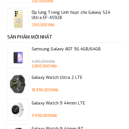
330,000VNĐ
tính năng
Trợ lý Vẽ sáng tạo (Drawing Assist)
, người
Ốp lưng Trong Linh hoạt cho Galaxy S24
dùng có thể dễ dàng khai phóng tiềm năng sáng tạo của bản
Ultra EF-XS928
thân và hiện thực hóa mọi ý tưởng thông qua vài nét phác
1,190,000VNĐ
thảo, văn bản hoặc câu lệnh cho hình ảnh.
SẢN PHẨM MỚI NHẤT
Samsung Galaxy A07 5G 4GB/64GB
4,190,000VNĐ
3,890,000VNĐ
Galaxy Watch Ultra 2 LTE
18,990,000VNĐ
Galaxy Watch 9 44mm LTE
11,990,000VNĐ
Galaxy Watch 9 44mm BT