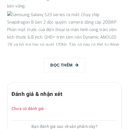
bền vững.
Phần mặt trước của điện thoại là màn hình cong tràn viền
kích thước 6.8 inch, QHD+ trên tấm nền Dynamic AMOLED
2X và hỗ trợ tần số quét 120Hz. Tần số này có thể tự động
tùy chỉnh phù hợp với từng ứng dụng, giúp tiết kiệm pin tối
ưu.
ĐỌC THÊM
Màn hình lớn này khi kết hợp với bút S-Pen cho phép bạn
nâng cao hiệu quả công việc khi có khả năng ghi chú, viết, vẽ
Đánh giá & nhận xét
tiện lợi. Các tính năng đặc trưng của bút S-Pen thế hệ mới
còn phải kể đến: Trích xuất văn bản, Chuyển đổi tin nhắn văn
Chưa có đánh giá
bản, Viết trực tiếp trên các ứng dụng Google.
Bạn đánh giá sao về sản phẩm này?