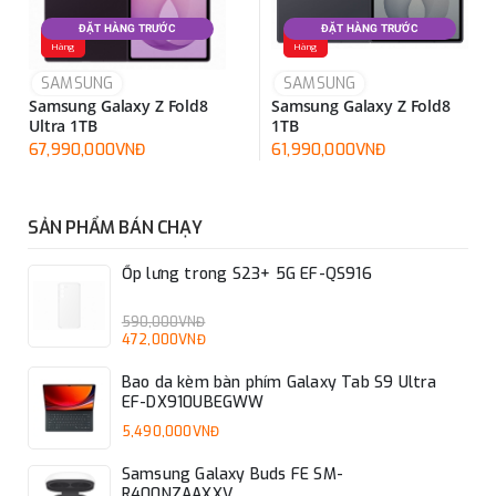
viên pin 5.000mAh và hỗ trợ sạc nhanh 45W.
ĐẶT HÀNG TRƯỚC
ĐẶT HÀNG TRƯỚC
Đặt
Đặt
Hàng
Hàng
SAMSUNG
SAMSUNG
Samsung Galaxy Z Fold8
Samsung Galaxy Z Fold8
Ultra 1TB
1TB
67,990,000VNĐ
61,990,000VNĐ
SẢN PHẨM BÁN CHẠY
Ốp lưng trong S23+ 5G EF-QS916
590,000VNĐ
472,000VNĐ
Bao da kèm bàn phím Galaxy Tab S9 Ultra
EF-DX910UBEGWW
5,490,000VNĐ
Samsung Galaxy Buds FE SM-
R400NZAAXXV