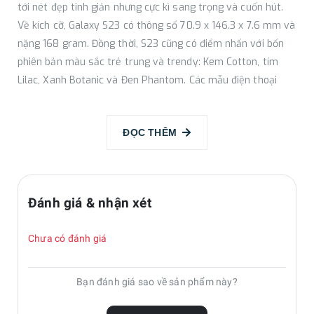
tới nét đẹp tinh giản nhưng cực kì sang trọng và cuốn hút.
Về kích cỡ, Galaxy S23 có thông số 70.9 x 146.3 x 7.6 mm và
nặng 168 gram. Đồng thời, S23 cũng có điểm nhấn với bốn
phiên bản màu sắc trẻ trung và trendy: Kem Cotton, tím
Lilac, Xanh Botanic và Đen Phantom. Các mẫu điện thoại
được tích hợp kháng nước IP68, giúp người dùng tự tin sử
dụng trong nhiều điều kiện môi trường.
ĐỌC THÊM
Về mặt trước, Galaxy S23 có màn hình phẳng với kích thước
lần lượt là 6.1 inch. Được trang bị tấm nền
Dynamic AMOLED
Đánh giá & nhận xét
2X
sắc nét, sống động và chân thực, đáp ứng mọi nhu cầu
giải trí từ xem phim đến gaming, cho bạn cả không gian đắm
Chưa có đánh giá
chìm. Màn hình còn được bảo vệ bởi kính cường lực thế hệ
mới Corning Gorilla Glass Victus 2, bảo vệ máy tối ưu hơn.
Bạn đánh giá sao về sản phẩm này?
Đồng thời, điện thoại có hỗ trợ tần số quét 120Hz cho các
thao tác chuyển cảnh diễn ra siêu mượt mà. Màn hình cũng