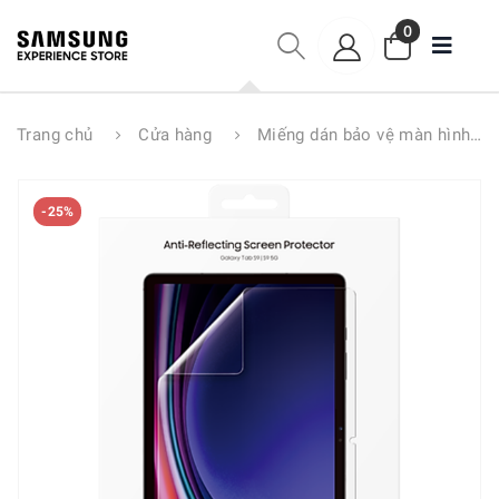
0
Trang chủ
Cửa hàng
Miếng dán bảo vệ màn hình AR Galaxy Tab S9 EF-UX710
-25%