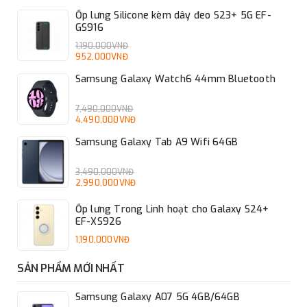
Ốp lưng Silicone kèm dây đeo S23+ 5G EF-
GS916
1,190,000VNĐ
952,000VNĐ
Samsung Galaxy Watch6 44mm Bluetooth
7,490,000VNĐ
4,490,000VNĐ
Samsung Galaxy Tab A9 Wifi 64GB
3,490,000VNĐ
2,990,000VNĐ
Ốp lưng Trong Linh hoạt cho Galaxy S24+
EF-XS926
1,190,000VNĐ
SẢN PHẨM MỚI NHẤT
Samsung Galaxy A07 5G 4GB/64GB