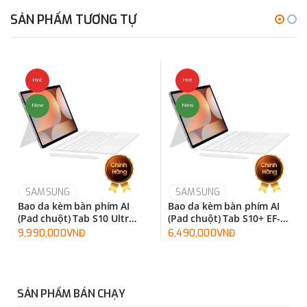
SẢN PHẨM TƯƠNG TỰ
Hot
Hot
New
New
SAMSUNG
SAMSUNG
Bao da kèm bàn phím AI
Bao da kèm bàn phím AI
(Pad chuột) Tab S10 Ultra
(Pad chuột) Tab S10+ EF-
EF-DX925UBEGWW
DX825UWEGWW
9,990,000VNĐ
6,490,000VNĐ
SẢN PHẨM BÁN CHẠY