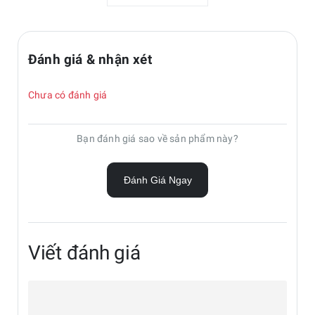
Đánh giá & nhận xét
Chưa có đánh giá
Bảo vệ màn hình của bạn
Bạn đánh giá sao về sản phẩm này?
Dán Màn hình Chống phản chiếu cung cấp thêm một lớp
Đánh Giá Ngay
bảo vệ chống trầy xước trên màn hình Galaxy Tab S9.
Viết đánh giá