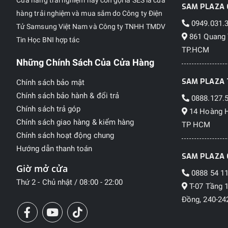
Cửa hàng trải nghiệm hay còn gọi là SES là cửa
SAM PLAZA 
hàng trải nghiệm và mua sắm do Công ty Điện
0949.031.
Tử Samsung Việt Nam và Công ty TNHH TMDV
861 Quang 
Tin Học BNI hợp tác
TP.HCM
Những Chính Sách Của Cửa Hàng
SAM PLAZA 
Chính sách bảo mật
Chính sách bảo hành & đổi trả
0888.127.
Chính sách trả góp
14 Hoàng H
Chính sách giao hàng & kiểm hàng
TP HCM
Chính sách hoạt động chung
Hướng dẫn thanh toán
SAM PLAZA 
Giờ mở cửa
0888 54 11
Thứ 2 - Chủ nhật / 08:00 - 22:00
T-07 Tầng 
Đồng, 240-242