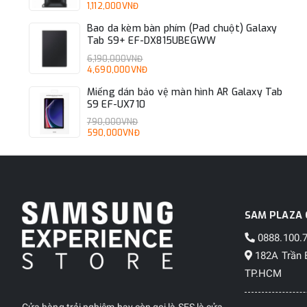
1,112,000VNĐ
Bao da kèm bàn phím (Pad chuột) Galaxy
Tab S9+ EF-DX815UBEGWW
6,190,000VNĐ
4,690,000VNĐ
Miếng dán bảo vệ màn hình AR Galaxy Tab
S9 EF-UX710
790,000VNĐ
590,000VNĐ
SAM PLAZA 
0888.100.
182A Trần 
TP.HCM