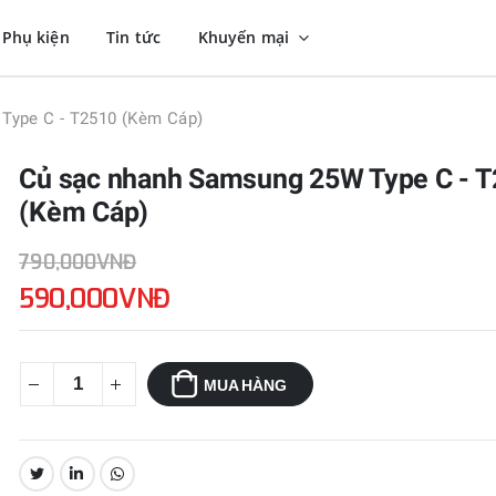
Phụ kiện
Tin tức
Khuyến mại
Type C - T2510 (Kèm Cáp)
Củ sạc nhanh Samsung 25W Type C - 
(Kèm Cáp)
790,000VNĐ
590,000VNĐ
MUA HÀNG
CHIA SẺ: