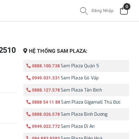
0
Đăng Nhập
T2510
HỆ THỐNG SAM PLAZA:
Sam Plaza Quận 5
0888.100.738
Sam Plaza Gò Vấp
0949.031.331
Sam Plaza Tân Bình
0888.127.578
Sam Plaza Gigamall Thủ Đức
0888 54 11 88
Sam Plaza Bình Dương
0888.026.578
Sam Plaza Dĩ An
0949.022.772
Sam Plaza Biên Hoà
084.883.9393