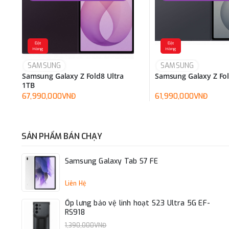
Đặt
Đặt
Hàng
Hàng
SAMSUNG
SAMSUNG
Samsung Galaxy Z Fold8 Ultra
Samsung Galaxy Z Fo
1TB
67,990,000VNĐ
61,990,000VNĐ
SẢN PHẨM BÁN CHẠY
Samsung Galaxy Tab S7 FE
Liên Hệ
Ốp lưng bảo vệ linh hoạt S23 Ultra 5G EF-
RS918
1,390,000VNĐ