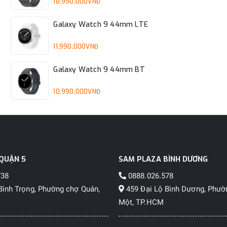
18,990,000VNĐ
Galaxy Watch 9 44mm LTE
11,990,000VNĐ
Galaxy Watch 9 44mm BT
10,990,000VNĐ
QUẬN 5
SAM PLAZA BÌNH DƯƠNG
738
0888.026.578
Bình Trọng, Phường chợ Quán,
459 Đại Lộ Bình Dương, Phườ
Một, TP.HCM