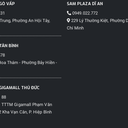
GÒ VẤP
SAM PLAZA DĨ AN
331
0949.022.772
Trung, Phường An Hội Tây,
229 Lý Thường Kiệt, Phường D
Chí Minh
TÂN BÌNH
578
oa Thám - Phường Bảy Hiền -
GIGAMALL THỦ ĐỨC
 88
1 TTTM Gigamall Phạm Văn
 Kha Vạn Cân, P. Hiệp Bình