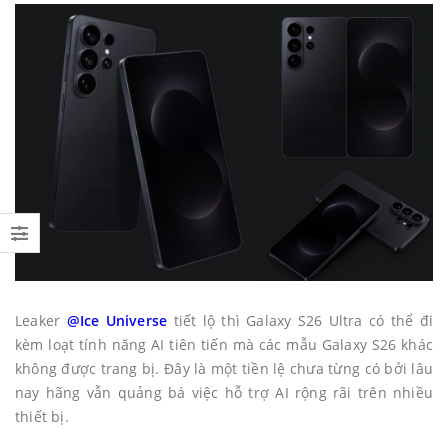
Leaker
@Ice
Universe
tiết lộ thì Galaxy S26 Ultra có thể đi
kèm loạt tính năng AI tiên tiến mà các mẫu Galaxy S26 khác
không được trang bị. Đây là một tiền lệ chưa từng có bởi lâu
nay hãng vẫn quảng bá việc hỗ trợ AI rộng rãi trên nhiều
thiết bị.